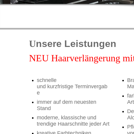
U
nsere Leistungen
NEU Haarverlängerung mi
schnelle
Br
und kurzfristige Terminvergab
Ma
e
fa
immer auf dem neuesten
Art
Stand
De
moderne, klassische und
Al
trendige Haarschnitte jeder Art
Pf
kreative Farbtechniken
vo