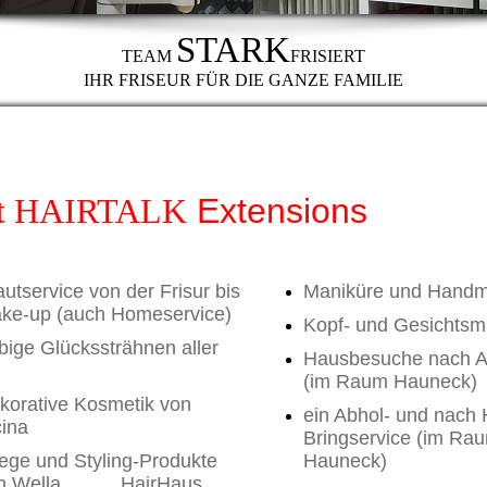
STARK
TEAM
FRISIERT
IHR FRISEUR FÜR DIE GANZE FAMILIE
t
HAIRTALK
Extensions
autservice von der Frisur bis
Maniküre und Hand
ke-up (auch Homeservice)
Kopf- und Gesichts
rbige Glückssträhnen aller
Hausbesuche nach A
(im Raum Hauneck)
korative Kosmetik von
ein Abhol- und nach
cina
Bringservice (im Ra
lege und Styling-Produkte
Hauneck)
n Wella, HairHaus ,