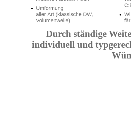
C:
Umformung
aller Art (klassische DW,
Wi
Volumenwelle)
fä
Durch ständige Weite
individuell und typgerec
Wüns